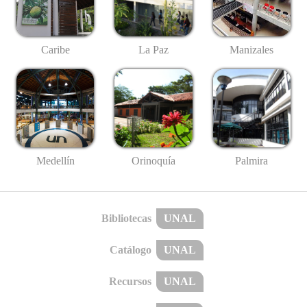
Caribe
La Paz
Manizales
Medellín
Palmira
Orinoquía
Bibliotecas
UNAL
Catálogo
UNAL
Recursos
UNAL