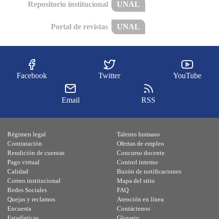
Repositorio institucional
UNAL
Portal de revistas
UNAL
Facebook
Twitter
YouTube
Email
RSS
Régimen legal
Talento humano
Contratación
Ofertas de empleo
Rendición de cuentas
Concurso docente
Pago virtual
Control interno
Calidad
Buzón de notificaciones
Correo institucional
Mapa del sitio
Redes Sociales
FAQ
Quejas y reclamos
Atención en línea
Encuesta
Contáctenos
Estadísticas
Glosario