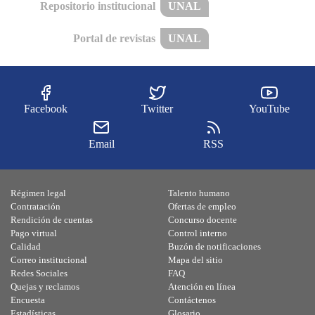
Repositorio institucional
UNAL
Portal de revistas
UNAL
Facebook
Twitter
YouTube
Email
RSS
Régimen legal
Talento humano
Contratación
Ofertas de empleo
Rendición de cuentas
Concurso docente
Pago virtual
Control interno
Calidad
Buzón de notificaciones
Correo institucional
Mapa del sitio
Redes Sociales
FAQ
Quejas y reclamos
Atención en línea
Encuesta
Contáctenos
Estadísticas
Glosario