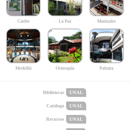
Caribe
La Paz
Manizales
Medellín
Palmira
Orinoquía
Bibliotecas
UNAL
Catálogo
UNAL
Recursos
UNAL