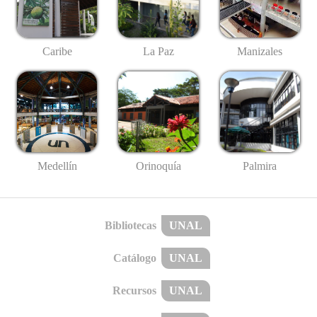
Caribe
La Paz
Manizales
Medellín
Palmira
Orinoquía
Bibliotecas
UNAL
Catálogo
UNAL
Recursos
UNAL