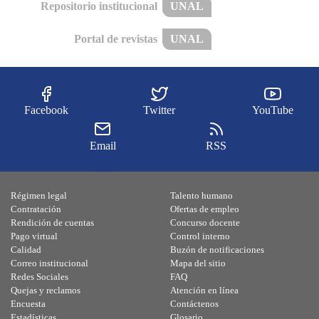
Repositorio institucional
UNAL
Portal de revistas
UNAL
Facebook
Twitter
YouTube
Email
RSS
Régimen legal
Talento humano
Contratación
Ofertas de empleo
Rendición de cuentas
Concurso docente
Pago virtual
Control interno
Calidad
Buzón de notificaciones
Correo institucional
Mapa del sitio
Redes Sociales
FAQ
Quejas y reclamos
Atención en línea
Encuesta
Contáctenos
Estadísticas
Glosario