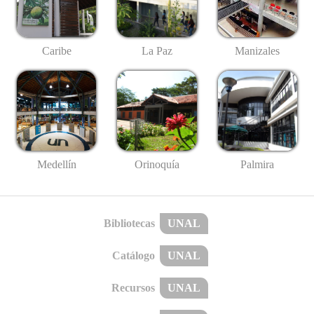
Caribe
La Paz
Manizales
Medellín
Palmira
Orinoquía
Bibliotecas
UNAL
Catálogo
UNAL
Recursos
UNAL