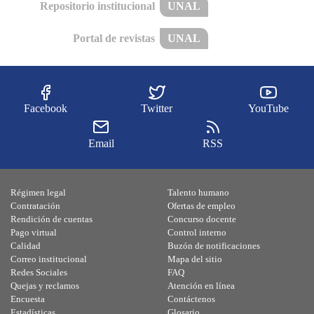
Repositorio institucional
UNAL
Portal de revistas
UNAL
Facebook
Twitter
YouTube
Email
RSS
Régimen legal
Talento humano
Contratación
Ofertas de empleo
Rendición de cuentas
Concurso docente
Pago virtual
Control interno
Calidad
Buzón de notificaciones
Correo institucional
Mapa del sitio
Redes Sociales
FAQ
Quejas y reclamos
Atención en línea
Encuesta
Contáctenos
Estadísticas
Glosario