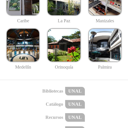
Caribe
La Paz
Manizales
Medellín
Palmira
Orinoquía
Bibliotecas
UNAL
Catálogo
UNAL
Recursos
UNAL