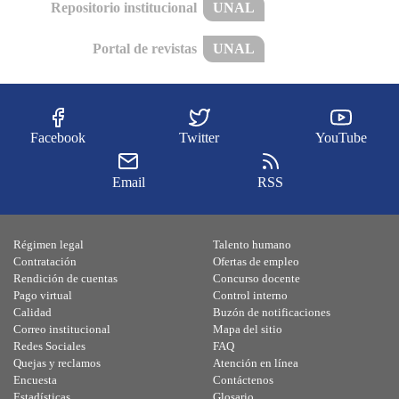
Repositorio institucional
UNAL
Portal de revistas
UNAL
Facebook
Twitter
YouTube
Email
RSS
Régimen legal
Talento humano
Contratación
Ofertas de empleo
Rendición de cuentas
Concurso docente
Pago virtual
Control interno
Calidad
Buzón de notificaciones
Correo institucional
Mapa del sitio
Redes Sociales
FAQ
Quejas y reclamos
Atención en línea
Encuesta
Contáctenos
Estadísticas
Glosario