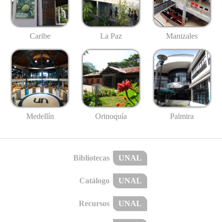
Caribe
La Paz
Manizales
Medellín
Palmira
Orinoquía
Bibliotecas
UNAL
Catálogo
UNAL
Recursos
UNAL