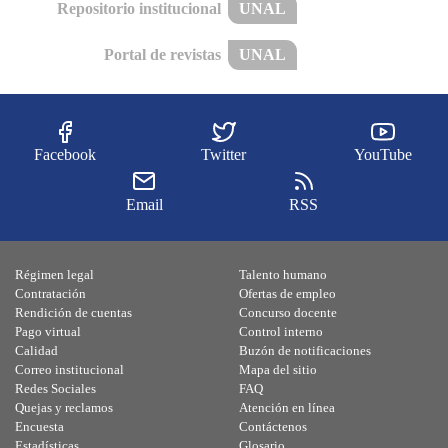
Repositorio institucional
UNAL
Portal de revistas
UNAL
Facebook
Twitter
YouTube
Email
RSS
Régimen legal
Talento humano
Contratación
Ofertas de empleo
Rendición de cuentas
Concurso docente
Pago virtual
Control interno
Calidad
Buzón de notificaciones
Correo institucional
Mapa del sitio
Redes Sociales
FAQ
Quejas y reclamos
Atención en línea
Encuesta
Contáctenos
Estadísticas
Glosario