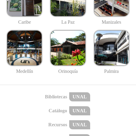
Caribe
La Paz
Manizales
Medellín
Palmira
Orinoquía
Bibliotecas
UNAL
Catálogo
UNAL
Recursos
UNAL