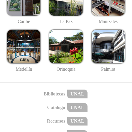
Caribe
La Paz
Manizales
Medellín
Palmira
Orinoquía
Bibliotecas
UNAL
Catálogo
UNAL
Recursos
UNAL