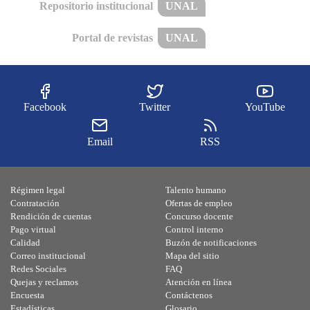
Repositorio institucional
UNAL
Portal de revistas
UNAL
Facebook
Twitter
YouTube
Email
RSS
Régimen legal
Talento humano
Contratación
Ofertas de empleo
Rendición de cuentas
Concurso docente
Pago virtual
Control interno
Calidad
Buzón de notificaciones
Correo institucional
Mapa del sitio
Redes Sociales
FAQ
Quejas y reclamos
Atención en línea
Encuesta
Contáctenos
Estadísticas
Glosario