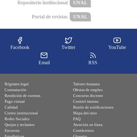
Repositorio institucional
UNAL
Portal de revistas
UNAL
Facebook
Twitter
YouTube
Email
RSS
Régimen legal
Talento humano
Contratación
Ofertas de empleo
Rendición de cuentas
Concurso docente
Pago virtual
Control interno
Calidad
Buzón de notificaciones
Correo institucional
Mapa del sitio
Redes Sociales
FAQ
Quejas y reclamos
Atención en línea
Encuesta
Contáctenos
Estadísticas
Glosario