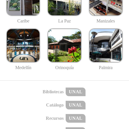
Caribe
La Paz
Manizales
Medellín
Palmira
Orinoquía
Bibliotecas
UNAL
Catálogo
UNAL
Recursos
UNAL