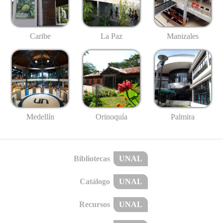
Caribe
La Paz
Manizales
Medellín
Palmira
Orinoquía
Bibliotecas
UNAL
Catálogo
UNAL
Recursos
UNAL