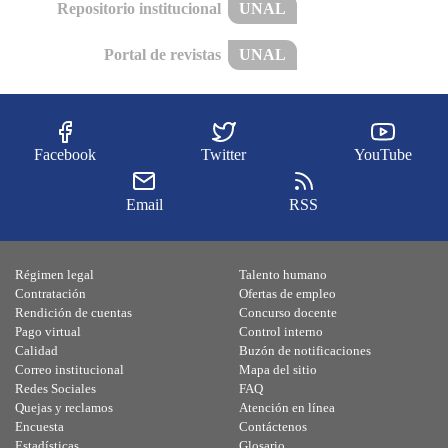
Repositorio institucional
UNAL
Portal de revistas
UNAL
Facebook
Twitter
YouTube
Email
RSS
Régimen legal
Talento humano
Contratación
Ofertas de empleo
Rendición de cuentas
Concurso docente
Pago virtual
Control interno
Calidad
Buzón de notificaciones
Correo institucional
Mapa del sitio
Redes Sociales
FAQ
Quejas y reclamos
Atención en línea
Encuesta
Contáctenos
Estadísticas
Glosario