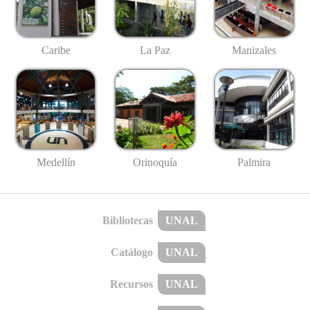
Caribe
La Paz
Manizales
Medellín
Palmira
Orinoquía
Bibliotecas
UNAL
Catálogo
UNAL
Recursos
UNAL