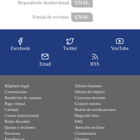
Repositorio institucional
UNAL
Portal de revistas
UNAL
Facebook
Twitter
YouTube
Email
RSS
Régimen legal
Talento humano
Contratación
Ofertas de empleo
Rendición de cuentas
Concurso docente
Pago virtual
Control interno
Calidad
Buzón de notificaciones
Correo institucional
Mapa del sitio
Redes Sociales
FAQ
Quejas y reclamos
Atención en línea
Encuesta
Contáctenos
Estadísticas
Glosario