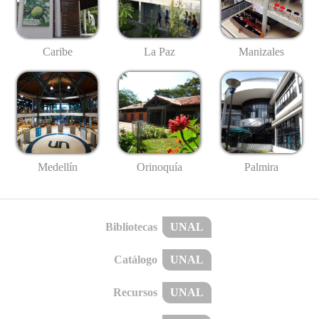
Caribe
La Paz
Manizales
Medellín
Palmira
Orinoquía
Bibliotecas
UNAL
Catálogo
UNAL
Recursos
UNAL