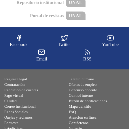
Repositorio institucional
UNAL
Portal de revistas
UNAL
Facebook
Twitter
YouTube
Email
RSS
Régimen legal
Talento humano
Contratación
Ofertas de empleo
Rendición de cuentas
Concurso docente
Pago virtual
Control interno
Calidad
Buzón de notificaciones
Correo institucional
Mapa del sitio
Redes Sociales
FAQ
Quejas y reclamos
Atención en línea
Encuesta
Contáctenos
Estadísticas
Glosario