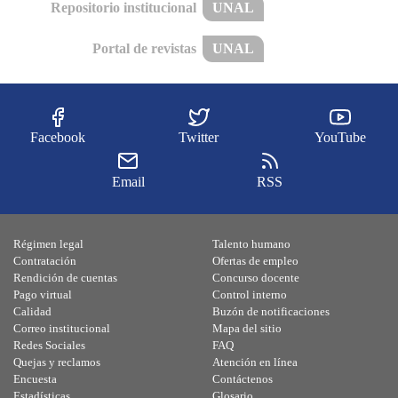
Repositorio institucional
UNAL
Portal de revistas
UNAL
Facebook
Twitter
YouTube
Email
RSS
Régimen legal
Talento humano
Contratación
Ofertas de empleo
Rendición de cuentas
Concurso docente
Pago virtual
Control interno
Calidad
Buzón de notificaciones
Correo institucional
Mapa del sitio
Redes Sociales
FAQ
Quejas y reclamos
Atención en línea
Encuesta
Contáctenos
Estadísticas
Glosario