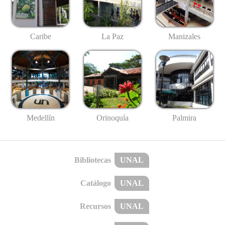
Caribe
La Paz
Manizales
Medellín
Palmira
Orinoquía
Bibliotecas
UNAL
Catálogo
UNAL
Recursos
UNAL