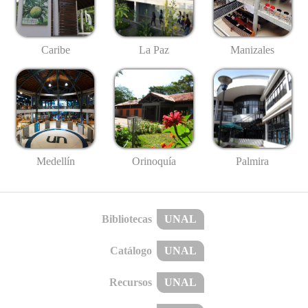
Caribe
La Paz
Manizales
Medellín
Palmira
Orinoquía
Bibliotecas
UNAL
Catálogo
UNAL
Recursos
UNAL