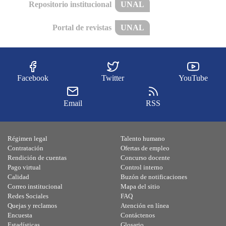
Repositorio institucional
UNAL
Portal de revistas
UNAL
Facebook
Twitter
YouTube
Email
RSS
Régimen legal
Talento humano
Contratación
Ofertas de empleo
Rendición de cuentas
Concurso docente
Pago virtual
Control interno
Calidad
Buzón de notificaciones
Correo institucional
Mapa del sitio
Redes Sociales
FAQ
Quejas y reclamos
Atención en línea
Encuesta
Contáctenos
Estadísticas
Glosario