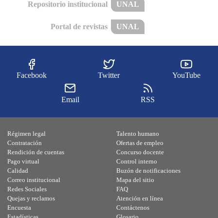
Repositorio institucional
UNAL
Portal de revistas
UNAL
Facebook
Twitter
YouTube
Email
RSS
Régimen legal
Talento humano
Contratación
Ofertas de empleo
Rendición de cuentas
Concurso docente
Pago virtual
Control interno
Calidad
Buzón de notificaciones
Correo institucional
Mapa del sitio
Redes Sociales
FAQ
Quejas y reclamos
Atención en línea
Encuesta
Contáctenos
Estadísticas
Glosario