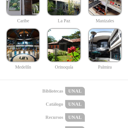
Caribe
La Paz
Manizales
Medellín
Palmira
Orinoquía
Bibliotecas
UNAL
Catálogo
UNAL
Recursos
UNAL