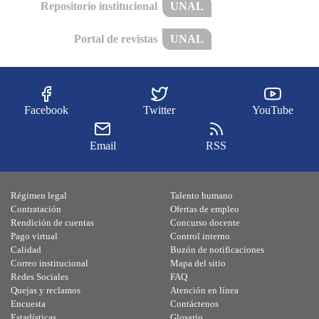
Repositorio institucional
UNAL
Portal de revistas
UNAL
Facebook
Twitter
YouTube
Email
RSS
Régimen legal
Talento humano
Contratación
Ofertas de empleo
Rendición de cuentas
Concurso docente
Pago virtual
Control interno
Calidad
Buzón de notificaciones
Correo institucional
Mapa del sitio
Redes Sociales
FAQ
Quejas y reclamos
Atención en línea
Encuesta
Contáctenos
Estadísticas
Glosario