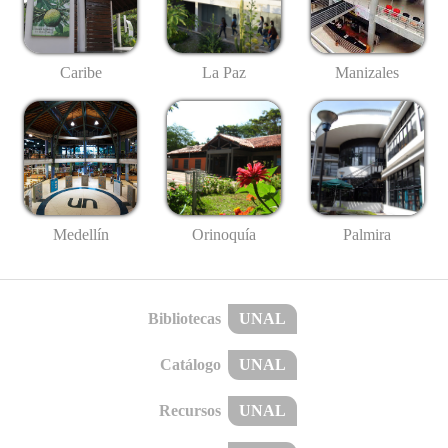
Caribe
La Paz
Manizales
Medellín
Palmira
Orinoquía
Bibliotecas
UNAL
Catálogo
UNAL
Recursos
UNAL