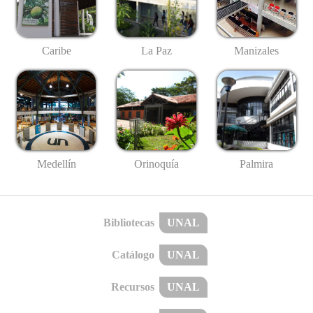
Caribe
La Paz
Manizales
Medellín
Palmira
Orinoquía
Bibliotecas
UNAL
Catálogo
UNAL
Recursos
UNAL