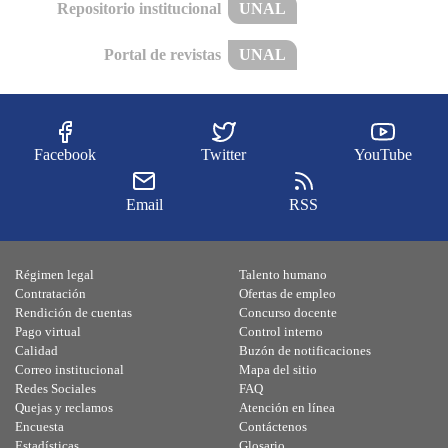
Repositorio institucional
UNAL
Portal de revistas
UNAL
Facebook
Twitter
YouTube
Email
RSS
Régimen legal
Talento humano
Contratación
Ofertas de empleo
Rendición de cuentas
Concurso docente
Pago virtual
Control interno
Calidad
Buzón de notificaciones
Correo institucional
Mapa del sitio
Redes Sociales
FAQ
Quejas y reclamos
Atención en línea
Encuesta
Contáctenos
Estadísticas
Glosario