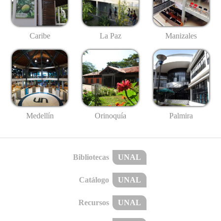
Caribe
La Paz
Manizales
Medellín
Palmira
Orinoquía
Bibliotecas
UNAL
Catálogo
UNAL
Recursos
UNAL