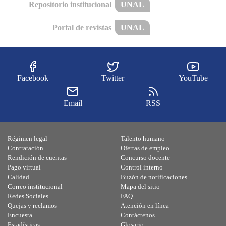
Repositorio institucional
UNAL
Portal de revistas
UNAL
Facebook
Twitter
YouTube
Email
RSS
Régimen legal
Talento humano
Contratación
Ofertas de empleo
Rendición de cuentas
Concurso docente
Pago virtual
Control interno
Calidad
Buzón de notificaciones
Correo institucional
Mapa del sitio
Redes Sociales
FAQ
Quejas y reclamos
Atención en línea
Encuesta
Contáctenos
Estadísticas
Glosario