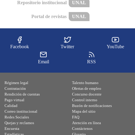
Repositorio institucional
UNAL
Portal de revistas
UNAL
Facebook
Twitter
YouTube
Email
RSS
Régimen legal
Talento humano
Contratación
Ofertas de empleo
Rendición de cuentas
Concurso docente
Pago virtual
Control interno
Calidad
Buzón de notificaciones
Correo institucional
Mapa del sitio
Redes Sociales
FAQ
Quejas y reclamos
Atención en línea
Encuesta
Contáctenos
Estadísticas
Glosario