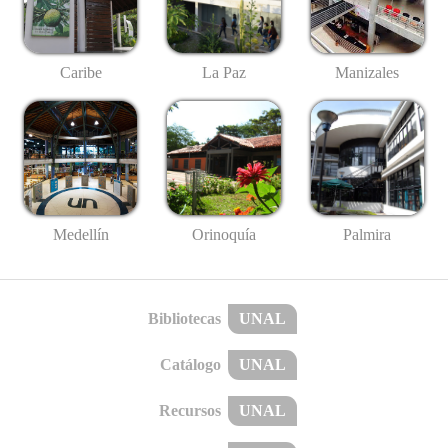
Caribe
La Paz
Manizales
Medellín
Palmira
Orinoquía
Bibliotecas
UNAL
Catálogo
UNAL
Recursos
UNAL