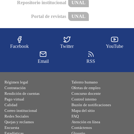
Repositorio institucional
UNAL
Portal de revistas
UNAL
Facebook
Twitter
YouTube
Email
RSS
Régimen legal
Talento humano
Contratación
Ofertas de empleo
Rendición de cuentas
Concurso docente
Pago virtual
Control interno
Calidad
Buzón de notificaciones
Correo institucional
Mapa del sitio
Redes Sociales
FAQ
Quejas y reclamos
Atención en línea
Encuesta
Contáctenos
Estadísticas
Glosario