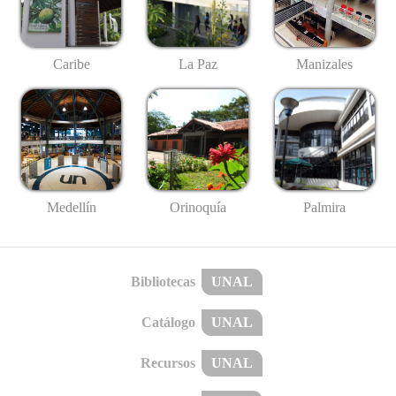
Caribe
La Paz
Manizales
Medellín
Palmira
Orinoquía
Bibliotecas
UNAL
Catálogo
UNAL
Recursos
UNAL