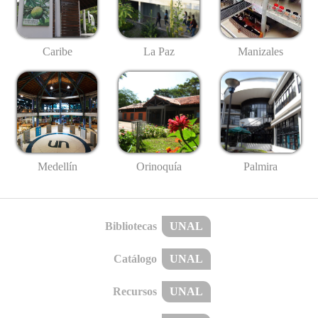
Caribe
La Paz
Manizales
Medellín
Palmira
Orinoquía
Bibliotecas
UNAL
Catálogo
UNAL
Recursos
UNAL