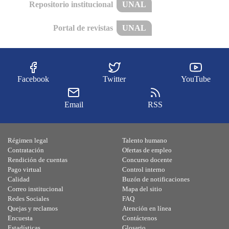
Repositorio institucional
UNAL
Portal de revistas
UNAL
Facebook
Twitter
YouTube
Email
RSS
Régimen legal
Talento humano
Contratación
Ofertas de empleo
Rendición de cuentas
Concurso docente
Pago virtual
Control interno
Calidad
Buzón de notificaciones
Correo institucional
Mapa del sitio
Redes Sociales
FAQ
Quejas y reclamos
Atención en línea
Encuesta
Contáctenos
Estadísticas
Glosario