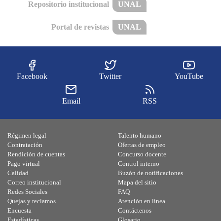
Repositorio institucional
UNAL
Portal de revistas
UNAL
Facebook
Twitter
YouTube
Email
RSS
Régimen legal
Talento humano
Contratación
Ofertas de empleo
Rendición de cuentas
Concurso docente
Pago virtual
Control interno
Calidad
Buzón de notificaciones
Correo institucional
Mapa del sitio
Redes Sociales
FAQ
Quejas y reclamos
Atención en línea
Encuesta
Contáctenos
Estadísticas
Glosario