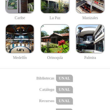
Caribe
La Paz
Manizales
Medellín
Palmira
Orinoquía
Bibliotecas
UNAL
Catálogo
UNAL
Recursos
UNAL