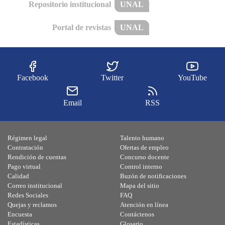
Repositorio institucional
UNAL
Portal de revistas
UNAL
Facebook
Twitter
YouTube
Email
RSS
Régimen legal
Talento humano
Contratación
Ofertas de empleo
Rendición de cuentas
Concurso docente
Pago virtual
Control interno
Calidad
Buzón de notificaciones
Correo institucional
Mapa del sitio
Redes Sociales
FAQ
Quejas y reclamos
Atención en línea
Encuesta
Contáctenos
Estadísticas
Glosario