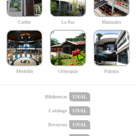
Caribe
La Paz
Manizales
Medellín
Palmira
Orinoquía
Bibliotecas
UNAL
Catálogo
UNAL
Recursos
UNAL