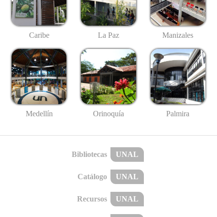
Caribe
La Paz
Manizales
Medellín
Palmira
Orinoquía
Bibliotecas
UNAL
Catálogo
UNAL
Recursos
UNAL