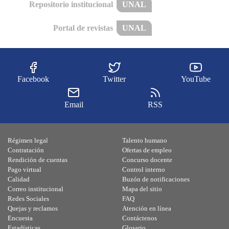
Repositorio institucional
UNAL
Portal de revistas
UNAL
Facebook
Twitter
YouTube
Email
RSS
Régimen legal
Talento humano
Contratación
Ofertas de empleo
Rendición de cuentas
Concurso docente
Pago virtual
Control interno
Calidad
Buzón de notificaciones
Correo institucional
Mapa del sitio
Redes Sociales
FAQ
Quejas y reclamos
Atención en línea
Encuesta
Contáctenos
Estadísticas
Glosario