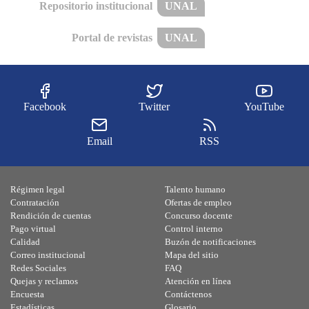
Repositorio institucional
UNAL
Portal de revistas
UNAL
Facebook
Twitter
YouTube
Email
RSS
Régimen legal
Talento humano
Contratación
Ofertas de empleo
Rendición de cuentas
Concurso docente
Pago virtual
Control interno
Calidad
Buzón de notificaciones
Correo institucional
Mapa del sitio
Redes Sociales
FAQ
Quejas y reclamos
Atención en línea
Encuesta
Contáctenos
Estadísticas
Glosario