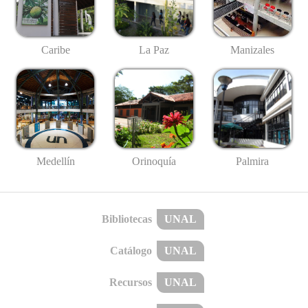
Caribe
La Paz
Manizales
Medellín
Palmira
Orinoquía
Bibliotecas
UNAL
Catálogo
UNAL
Recursos
UNAL