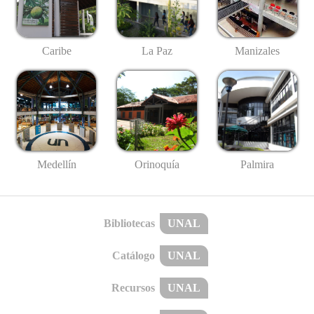
Caribe
La Paz
Manizales
Medellín
Palmira
Orinoquía
Bibliotecas
UNAL
Catálogo
UNAL
Recursos
UNAL