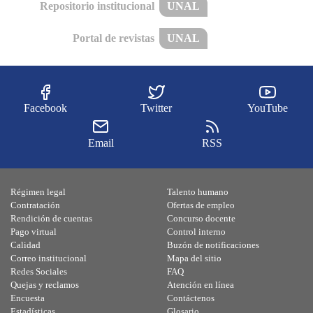
Repositorio institucional
UNAL
Portal de revistas
UNAL
Facebook
Twitter
YouTube
Email
RSS
Régimen legal
Talento humano
Contratación
Ofertas de empleo
Rendición de cuentas
Concurso docente
Pago virtual
Control interno
Calidad
Buzón de notificaciones
Correo institucional
Mapa del sitio
Redes Sociales
FAQ
Quejas y reclamos
Atención en línea
Encuesta
Contáctenos
Estadísticas
Glosario