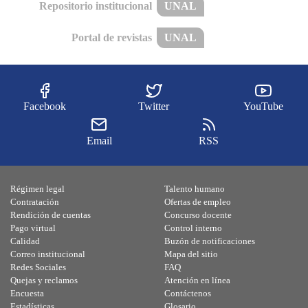
Repositorio institucional
UNAL
Portal de revistas
UNAL
Facebook
Twitter
YouTube
Email
RSS
Régimen legal
Talento humano
Contratación
Ofertas de empleo
Rendición de cuentas
Concurso docente
Pago virtual
Control interno
Calidad
Buzón de notificaciones
Correo institucional
Mapa del sitio
Redes Sociales
FAQ
Quejas y reclamos
Atención en línea
Encuesta
Contáctenos
Estadísticas
Glosario