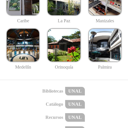
Caribe
La Paz
Manizales
Medellín
Palmira
Orinoquía
Bibliotecas
UNAL
Catálogo
UNAL
Recursos
UNAL