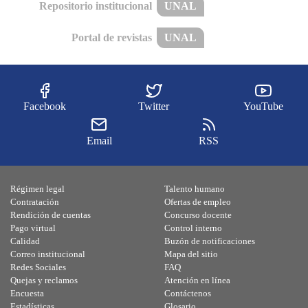
Repositorio institucional
UNAL
Portal de revistas
UNAL
Facebook
Twitter
YouTube
Email
RSS
Régimen legal
Talento humano
Contratación
Ofertas de empleo
Rendición de cuentas
Concurso docente
Pago virtual
Control interno
Calidad
Buzón de notificaciones
Correo institucional
Mapa del sitio
Redes Sociales
FAQ
Quejas y reclamos
Atención en línea
Encuesta
Contáctenos
Estadísticas
Glosario