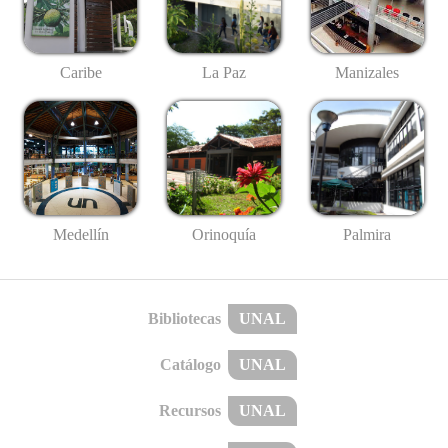
Caribe
La Paz
Manizales
Medellín
Palmira
Orinoquía
Bibliotecas
UNAL
Catálogo
UNAL
Recursos
UNAL