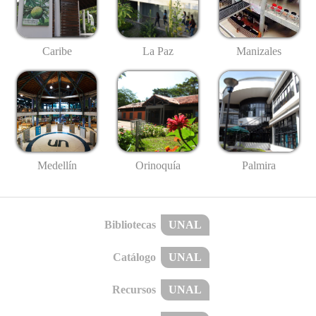
Caribe
La Paz
Manizales
Medellín
Palmira
Orinoquía
Bibliotecas
UNAL
Catálogo
UNAL
Recursos
UNAL