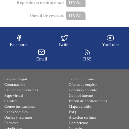
Repositorio institucional
UNAL
Portal de revistas
UNAL
Facebook
Twitter
YouTube
Email
RSS
Régimen legal
Talento humano
Contratación
Ofertas de empleo
Rendición de cuentas
Concurso docente
Pago virtual
Control interno
Calidad
Buzón de notificaciones
Correo institucional
Mapa del sitio
Redes Sociales
FAQ
Quejas y reclamos
Atención en línea
Encuesta
Contáctenos
Estadísticas
Glosario