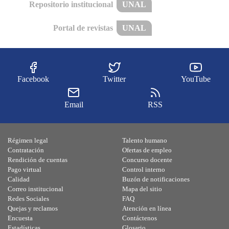
Repositorio institucional
UNAL
Portal de revistas
UNAL
Facebook
Twitter
YouTube
Email
RSS
Régimen legal
Talento humano
Contratación
Ofertas de empleo
Rendición de cuentas
Concurso docente
Pago virtual
Control interno
Calidad
Buzón de notificaciones
Correo institucional
Mapa del sitio
Redes Sociales
FAQ
Quejas y reclamos
Atención en línea
Encuesta
Contáctenos
Estadísticas
Glosario