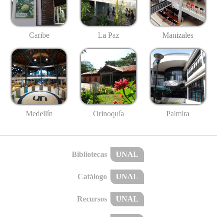
Caribe
La Paz
Manizales
Medellín
Palmira
Orinoquía
Bibliotecas
UNAL
Catálogo
UNAL
Recursos
UNAL