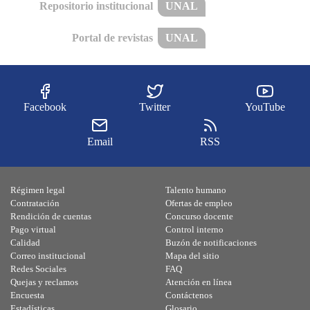
Repositorio institucional
UNAL
Portal de revistas
UNAL
Facebook
Twitter
YouTube
Email
RSS
Régimen legal
Talento humano
Contratación
Ofertas de empleo
Rendición de cuentas
Concurso docente
Pago virtual
Control interno
Calidad
Buzón de notificaciones
Correo institucional
Mapa del sitio
Redes Sociales
FAQ
Quejas y reclamos
Atención en línea
Encuesta
Contáctenos
Estadísticas
Glosario