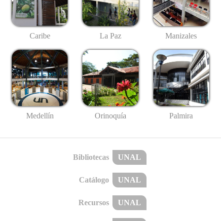
Caribe
La Paz
Manizales
Medellín
Palmira
Orinoquía
Bibliotecas
UNAL
Catálogo
UNAL
Recursos
UNAL