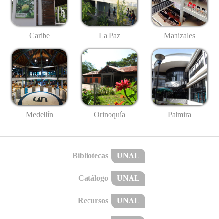
Caribe
La Paz
Manizales
Medellín
Palmira
Orinoquía
Bibliotecas
UNAL
Catálogo
UNAL
Recursos
UNAL