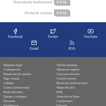
Repositorio institucional
UNAL
Portal de revistas
UNAL
Facebook
Twitter
YouTube
Email
RSS
Régimen legal
Talento humano
Contratación
Ofertas de empleo
Rendición de cuentas
Concurso docente
Pago virtual
Control interno
Calidad
Buzón de notificaciones
Correo institucional
Mapa del sitio
Redes Sociales
FAQ
Quejas y reclamos
Atención en línea
Encuesta
Contáctenos
Estadísticas
Glosario