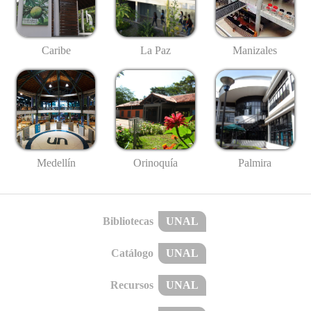
Caribe
La Paz
Manizales
Medellín
Palmira
Orinoquía
Bibliotecas
UNAL
Catálogo
UNAL
Recursos
UNAL