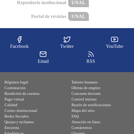
Repositorio institucional
UNAL
Portal de revistas
UNAL
Facebook
Twitter
YouTube
Email
RSS
Régimen legal
Talento humano
Contratación
Ofertas de empleo
Rendición de cuentas
Concurso docente
Pago virtual
Control interno
Calidad
Buzón de notificaciones
Correo institucional
Mapa del sitio
Redes Sociales
FAQ
Quejas y reclamos
Atención en línea
Encuesta
Contáctenos
Estadísticas
Glosario