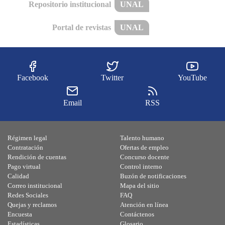
Repositorio institucional
UNAL
Portal de revistas
UNAL
Facebook
Twitter
YouTube
Email
RSS
Régimen legal
Talento humano
Contratación
Ofertas de empleo
Rendición de cuentas
Concurso docente
Pago virtual
Control interno
Calidad
Buzón de notificaciones
Correo institucional
Mapa del sitio
Redes Sociales
FAQ
Quejas y reclamos
Atención en línea
Encuesta
Contáctenos
Estadísticas
Glosario