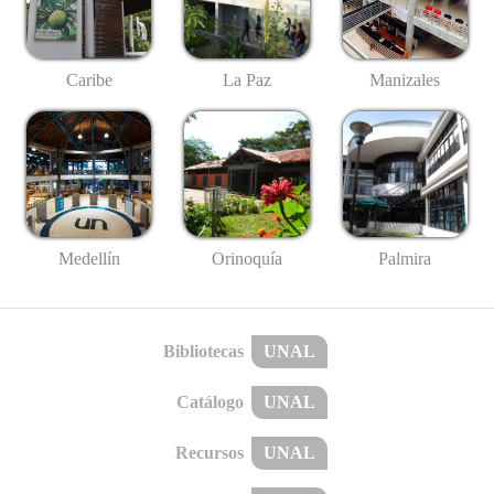
Caribe
La Paz
Manizales
Medellín
Palmira
Orinoquía
Bibliotecas
UNAL
Catálogo
UNAL
Recursos
UNAL