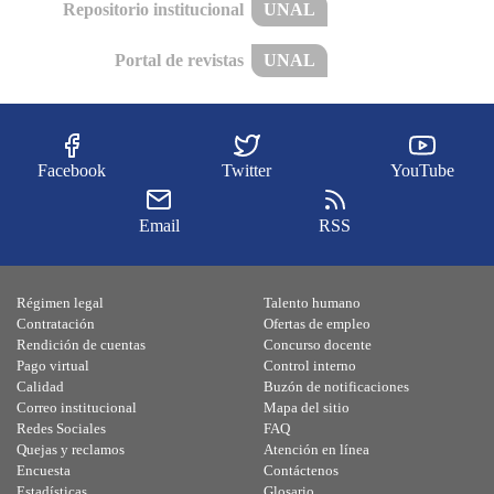
Repositorio institucional
UNAL
Portal de revistas
UNAL
Facebook
Twitter
YouTube
Email
RSS
Régimen legal
Talento humano
Contratación
Ofertas de empleo
Rendición de cuentas
Concurso docente
Pago virtual
Control interno
Calidad
Buzón de notificaciones
Correo institucional
Mapa del sitio
Redes Sociales
FAQ
Quejas y reclamos
Atención en línea
Encuesta
Contáctenos
Estadísticas
Glosario