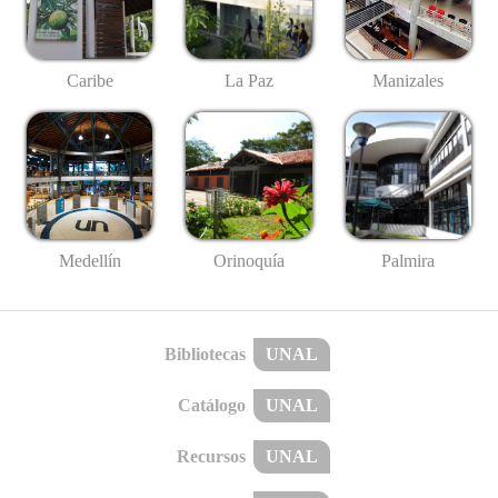
Caribe
La Paz
Manizales
Medellín
Palmira
Orinoquía
Bibliotecas
UNAL
Catálogo
UNAL
Recursos
UNAL