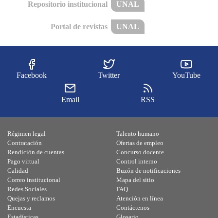
Repositorio institucional
UNAL
Portal de revistas
UNAL
Facebook
Twitter
YouTube
Email
RSS
Régimen legal
Talento humano
Contratación
Ofertas de empleo
Rendición de cuentas
Concurso docente
Pago virtual
Control interno
Calidad
Buzón de notificaciones
Correo institucional
Mapa del sitio
Redes Sociales
FAQ
Quejas y reclamos
Atención en línea
Encuesta
Contáctenos
Estadísticas
Glosario