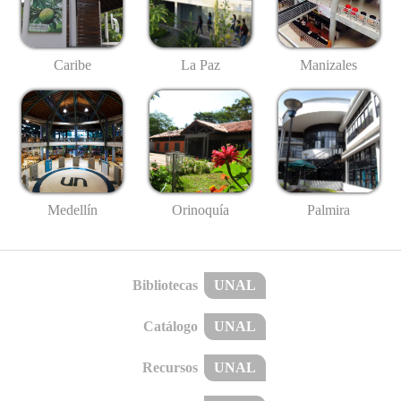
Caribe
La Paz
Manizales
Medellín
Palmira
Orinoquía
Bibliotecas
UNAL
Catálogo
UNAL
Recursos
UNAL