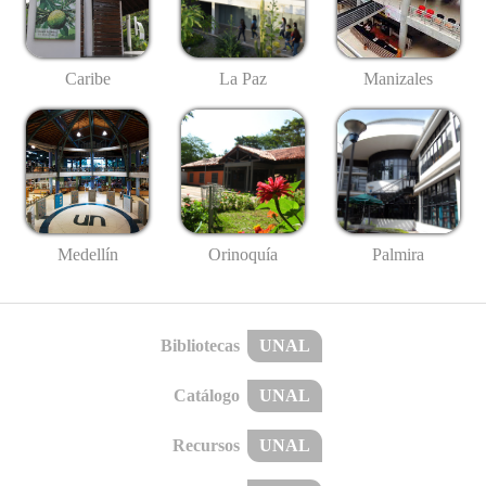
Caribe
La Paz
Manizales
Medellín
Palmira
Orinoquía
Bibliotecas
UNAL
Catálogo
UNAL
Recursos
UNAL