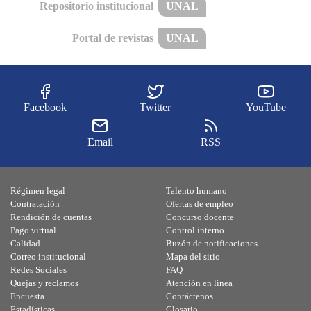
Repositorio institucional
UNAL
Portal de revistas
UNAL
Facebook
Twitter
YouTube
Email
RSS
Régimen legal
Talento humano
Contratación
Ofertas de empleo
Rendición de cuentas
Concurso docente
Pago virtual
Control interno
Calidad
Buzón de notificaciones
Correo institucional
Mapa del sitio
Redes Sociales
FAQ
Quejas y reclamos
Atención en línea
Encuesta
Contáctenos
Estadísticas
Glosario