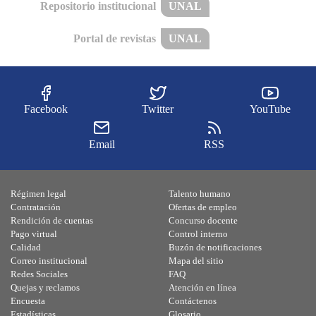
Repositorio institucional
UNAL
Portal de revistas
UNAL
Facebook
Twitter
YouTube
Email
RSS
Régimen legal
Talento humano
Contratación
Ofertas de empleo
Rendición de cuentas
Concurso docente
Pago virtual
Control interno
Calidad
Buzón de notificaciones
Correo institucional
Mapa del sitio
Redes Sociales
FAQ
Quejas y reclamos
Atención en línea
Encuesta
Contáctenos
Estadísticas
Glosario