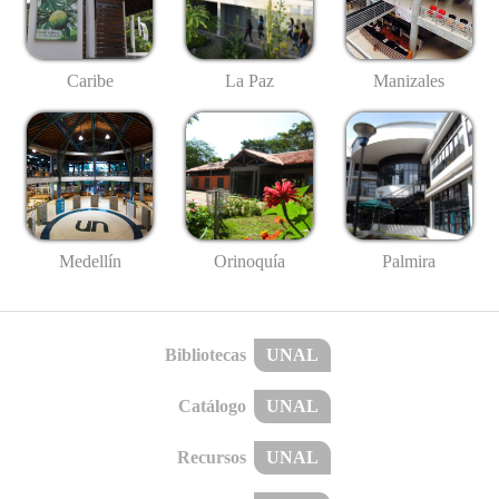
Caribe
La Paz
Manizales
Medellín
Palmira
Orinoquía
Bibliotecas
UNAL
Catálogo
UNAL
Recursos
UNAL