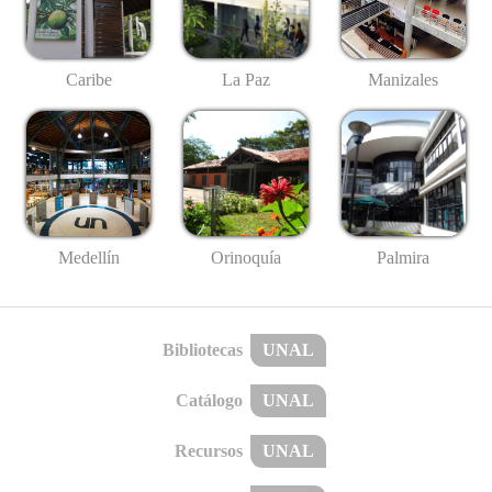
Caribe
La Paz
Manizales
Medellín
Palmira
Orinoquía
Bibliotecas
UNAL
Catálogo
UNAL
Recursos
UNAL