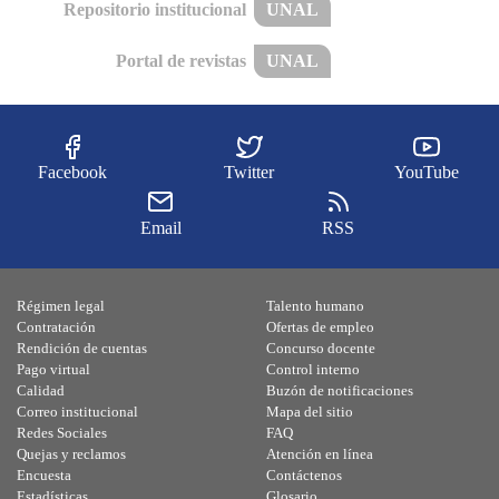
Repositorio institucional
UNAL
Portal de revistas
UNAL
Facebook
Twitter
YouTube
Email
RSS
Régimen legal
Talento humano
Contratación
Ofertas de empleo
Rendición de cuentas
Concurso docente
Pago virtual
Control interno
Calidad
Buzón de notificaciones
Correo institucional
Mapa del sitio
Redes Sociales
FAQ
Quejas y reclamos
Atención en línea
Encuesta
Contáctenos
Estadísticas
Glosario