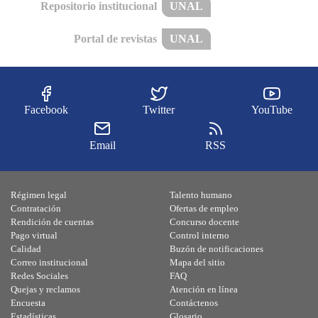
Repositorio institucional
UNAL
Portal de revistas
UNAL
Facebook
Twitter
YouTube
Email
RSS
Régimen legal
Talento humano
Contratación
Ofertas de empleo
Rendición de cuentas
Concurso docente
Pago virtual
Control interno
Calidad
Buzón de notificaciones
Correo institucional
Mapa del sitio
Redes Sociales
FAQ
Quejas y reclamos
Atención en línea
Encuesta
Contáctenos
Estadísticas
Glosario