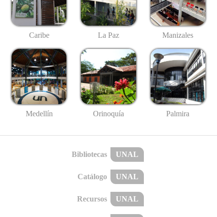
Caribe
La Paz
Manizales
Medellín
Palmira
Orinoquía
Bibliotecas
UNAL
Catálogo
UNAL
Recursos
UNAL