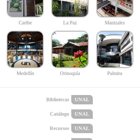
Caribe
La Paz
Manizales
Medellín
Palmira
Orinoquía
Bibliotecas
UNAL
Catálogo
UNAL
Recursos
UNAL