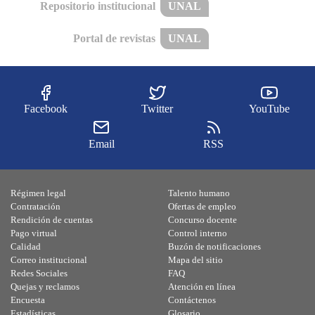
Repositorio institucional
UNAL
Portal de revistas
UNAL
Facebook
Twitter
YouTube
Email
RSS
Régimen legal
Talento humano
Contratación
Ofertas de empleo
Rendición de cuentas
Concurso docente
Pago virtual
Control interno
Calidad
Buzón de notificaciones
Correo institucional
Mapa del sitio
Redes Sociales
FAQ
Quejas y reclamos
Atención en línea
Encuesta
Contáctenos
Estadísticas
Glosario