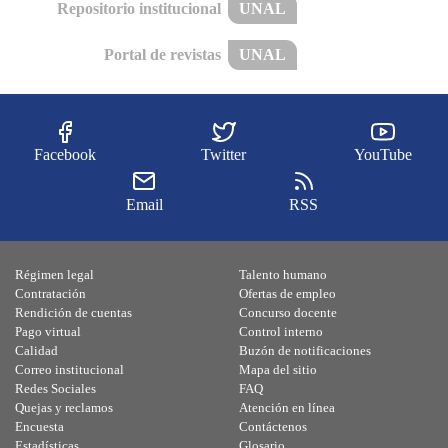
Repositorio institucional
UNAL
Portal de revistas
UNAL
Facebook
Twitter
YouTube
Email
RSS
Régimen legal
Talento humano
Contratación
Ofertas de empleo
Rendición de cuentas
Concurso docente
Pago virtual
Control interno
Calidad
Buzón de notificaciones
Correo institucional
Mapa del sitio
Redes Sociales
FAQ
Quejas y reclamos
Atención en línea
Encuesta
Contáctenos
Estadísticas
Glosario