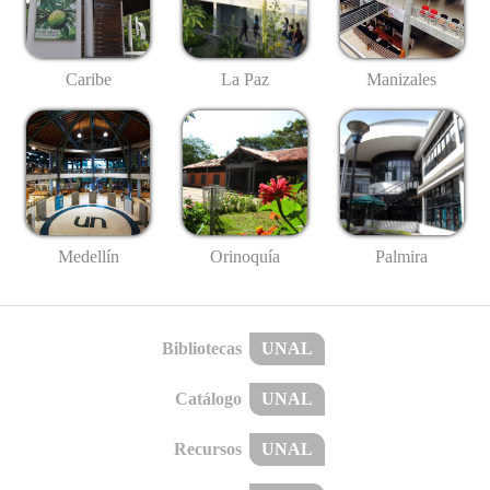
Caribe
La Paz
Manizales
Medellín
Palmira
Orinoquía
Bibliotecas
UNAL
Catálogo
UNAL
Recursos
UNAL