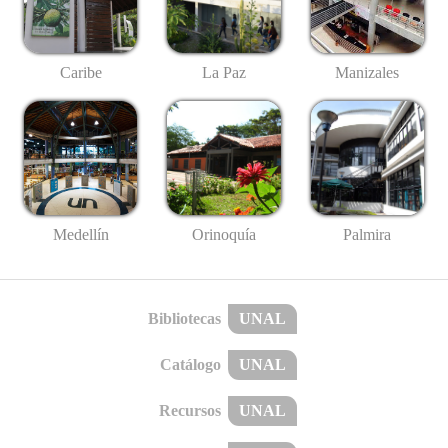
Caribe
La Paz
Manizales
Medellín
Palmira
Orinoquía
Bibliotecas
UNAL
Catálogo
UNAL
Recursos
UNAL