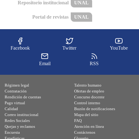
Repositorio institucional
UNAL
Portal de revistas
UNAL
Facebook
Twitter
YouTube
Email
RSS
Régimen legal
Talento humano
Contratación
Ofertas de empleo
Rendición de cuentas
Concurso docente
Pago virtual
Control interno
Calidad
Buzón de notificaciones
Correo institucional
Mapa del sitio
Redes Sociales
FAQ
Quejas y reclamos
Atención en línea
Encuesta
Contáctenos
Estadísticas
Glosario