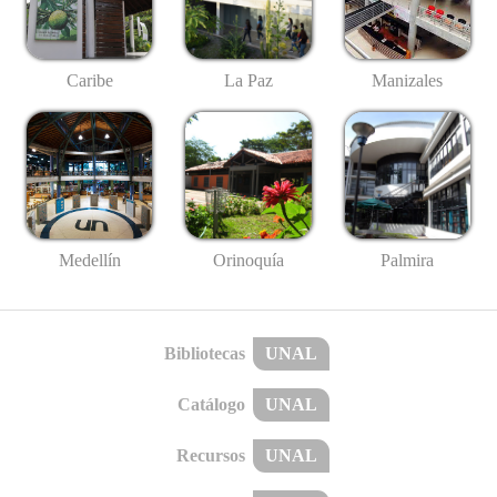
Caribe
La Paz
Manizales
Medellín
Palmira
Orinoquía
Bibliotecas
UNAL
Catálogo
UNAL
Recursos
UNAL