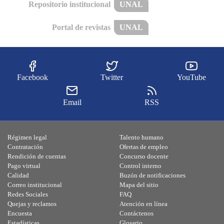
Repositorio institucional
UNAL
Portal de revistas
UNAL
Facebook
Twitter
YouTube
Email
RSS
Régimen legal
Talento humano
Contratación
Ofertas de empleo
Rendición de cuentas
Concurso docente
Pago virtual
Control interno
Calidad
Buzón de notificaciones
Correo institucional
Mapa del sitio
Redes Sociales
FAQ
Quejas y reclamos
Atención en línea
Encuesta
Contáctenos
Estadísticas
Glosario