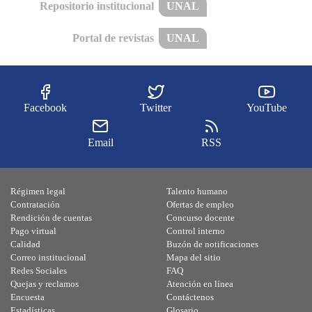
Repositorio institucional
UNAL
Portal de revistas
UNAL
Facebook
Twitter
YouTube
Email
RSS
Régimen legal
Talento humano
Contratación
Ofertas de empleo
Rendición de cuentas
Concurso docente
Pago virtual
Control interno
Calidad
Buzón de notificaciones
Correo institucional
Mapa del sitio
Redes Sociales
FAQ
Quejas y reclamos
Atención en línea
Encuesta
Contáctenos
Estadísticas
Glosario