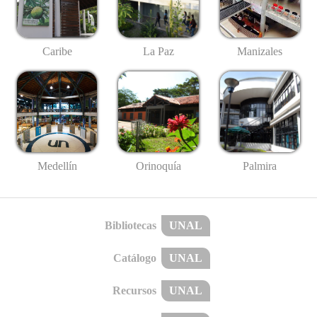
Caribe
La Paz
Manizales
Medellín
Palmira
Orinoquía
Bibliotecas
UNAL
Catálogo
UNAL
Recursos
UNAL