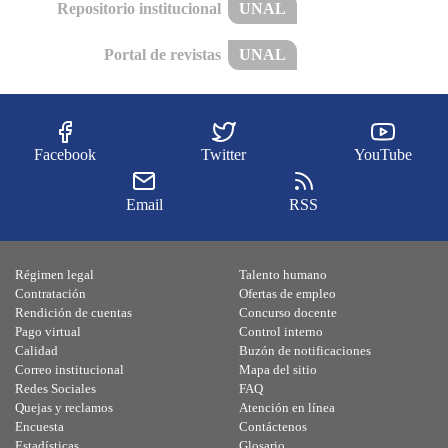
Repositorio institucional
UNAL
Portal de revistas
UNAL
Facebook
Twitter
YouTube
Email
RSS
Régimen legal
Talento humano
Contratación
Ofertas de empleo
Rendición de cuentas
Concurso docente
Pago virtual
Control interno
Calidad
Buzón de notificaciones
Correo institucional
Mapa del sitio
Redes Sociales
FAQ
Quejas y reclamos
Atención en línea
Encuesta
Contáctenos
Estadísticas
Glosario