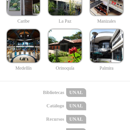
Caribe
La Paz
Manizales
Medellín
Palmira
Orinoquía
Bibliotecas
UNAL
Catálogo
UNAL
Recursos
UNAL