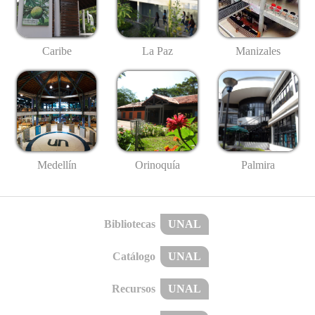
Caribe
La Paz
Manizales
Medellín
Palmira
Orinoquía
Bibliotecas
UNAL
Catálogo
UNAL
Recursos
UNAL