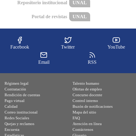
Repositorio institucional
UNAL
Portal de revistas
UNAL
Facebook
Twitter
YouTube
Email
RSS
Régimen legal
Talento humano
Contratación
Ofertas de empleo
Rendición de cuentas
Concurso docente
Pago virtual
Control interno
Calidad
Buzón de notificaciones
Correo institucional
Mapa del sitio
Redes Sociales
FAQ
Quejas y reclamos
Atención en línea
Encuesta
Contáctenos
Estadísticas
Glosario