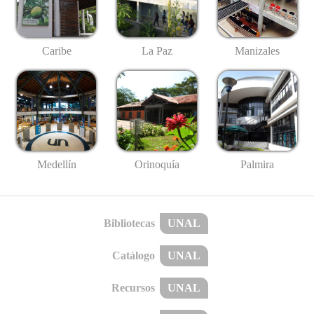
Caribe
La Paz
Manizales
Medellín
Palmira
Orinoquía
Bibliotecas
UNAL
Catálogo
UNAL
Recursos
UNAL