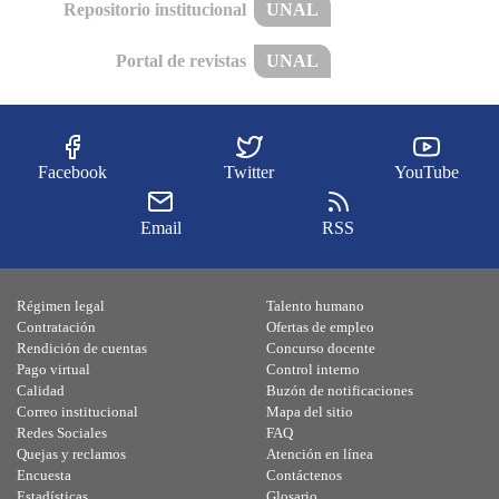
Repositorio institucional
UNAL
Portal de revistas
UNAL
Facebook
Twitter
YouTube
Email
RSS
Régimen legal
Talento humano
Contratación
Ofertas de empleo
Rendición de cuentas
Concurso docente
Pago virtual
Control interno
Calidad
Buzón de notificaciones
Correo institucional
Mapa del sitio
Redes Sociales
FAQ
Quejas y reclamos
Atención en línea
Encuesta
Contáctenos
Estadísticas
Glosario