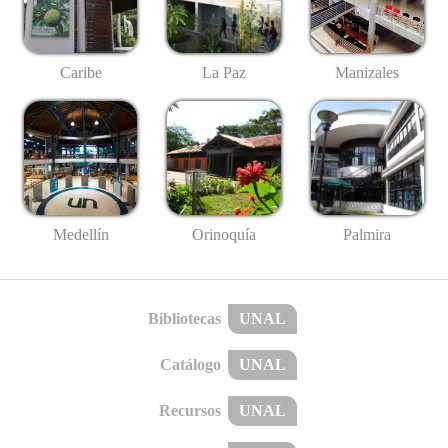
Caribe
La Paz
Manizales
Medellín
Palmira
Orinoquía
Bibliotecas
UNAL
Catálogo
UNAL
Recursos
UNAL