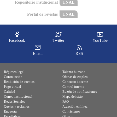
Repositorio institucional
UNAL
Portal de revistas
UNAL
Facebook
Twitter
YouTube
Email
RSS
Régimen legal
Talento humano
Contratación
Ofertas de empleo
Rendición de cuentas
Concurso docente
Pago virtual
Control interno
Calidad
Buzón de notificaciones
Correo institucional
Mapa del sitio
Redes Sociales
FAQ
Quejas y reclamos
Atención en línea
Encuesta
Contáctenos
Estadísticas
Glosario