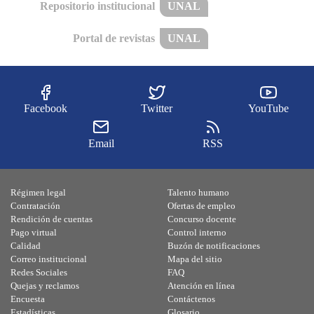
Repositorio institucional
UNAL
Portal de revistas
UNAL
Facebook
Twitter
YouTube
Email
RSS
Régimen legal
Talento humano
Contratación
Ofertas de empleo
Rendición de cuentas
Concurso docente
Pago virtual
Control interno
Calidad
Buzón de notificaciones
Correo institucional
Mapa del sitio
Redes Sociales
FAQ
Quejas y reclamos
Atención en línea
Encuesta
Contáctenos
Estadísticas
Glosario