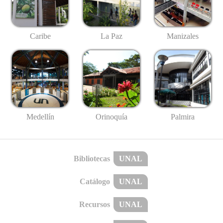
Caribe
La Paz
Manizales
Medellín
Palmira
Orinoquía
Bibliotecas
UNAL
Catálogo
UNAL
Recursos
UNAL